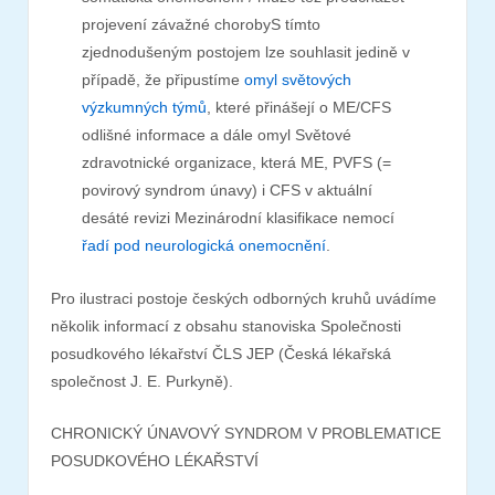
projevení závažné chorobyS tímto
zjednodušeným postojem lze souhlasit jedině v
případě, že připustíme
omyl světových
výzkumných týmů
, které přinášejí o ME/CFS
odlišné informace a dále omyl Světové
zdravotnické organizace, která ME, PVFS (=
povirový syndrom únavy) i CFS v aktuální
desáté revizi Mezinárodní klasifikace nemocí
řadí pod neurologická onemocnění
.
Pro ilustraci postoje českých odborných kruhů uvádíme
několik informací z obsahu stanoviska Společnosti
posudkového lékařství ČLS JEP (Česká lékařská
společnost J. E. Purkyně).
CHRONICKÝ ÚNAVOVÝ SYNDROM V PROBLEMATICE
POSUDKOVÉHO LÉKAŘSTVÍ