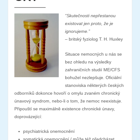
“Skutečnosti nepřestanou
existovat jen proto, že je
ignorujeme.”
– britský fyziolog T. H. Huxley
Situace nemocných u nás se
bez ohledu na výsledky
zahraničních studií ME/CFS
bohužel nezlepšuje. Oficiální
stanoviska některých českých
odborníků dokonce hovoří o omylu zvaném chronický
únavový syndrom, nebo-li o tom, že nemoc neexistuje.
Připouští se maximálně existence chronické únavy,
doprovázející:
psychiatrická onemocnění
somatická onemocnění / může též předcházet