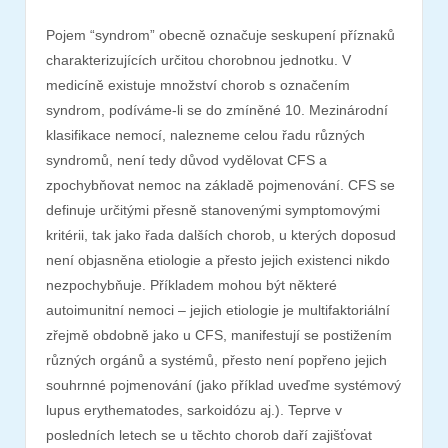
Pojem “syndrom” obecně označuje seskupení příznaků
charakterizujících určitou chorobnou jednotku. V
medicíně existuje množství chorob s označením
syndrom, podíváme-li se do zmíněné 10. Mezinárodní
klasifikace nemocí, nalezneme celou řadu různých
syndromů, není tedy důvod vydělovat CFS a
zpochybňovat nemoc na základě pojmenování. CFS se
definuje určitými přesně stanovenými symptomovými
kritérii, tak jako řada dalších chorob, u kterých doposud
není objasněna etiologie a přesto jejich existenci nikdo
nezpochybňuje. Příkladem mohou být některé
autoimunitní nemoci – jejich etiologie je multifaktoriální
zřejmě obdobně jako u CFS, manifestují se postižením
různých orgánů a systémů, přesto není popřeno jejich
souhrnné pojmenování (jako příklad uveďme systémový
lupus erythematodes, sarkoidózu aj.). Teprve v
posledních letech se u těchto chorob daří zajišťovat