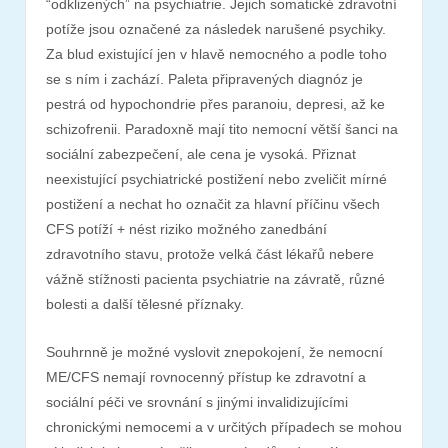
“odklizených” na psychiatrie. Jejich somatické zdravotní
potíže jsou označené za následek narušené psychiky.
Za blud existující jen v hlavě nemocného a podle toho
se s ním i zachází. Paleta připravených diagnóz je
pestrá od hypochondrie přes paranoiu, depresi, až ke
schizofrenii. Paradoxně mají tito nemocní větší šanci na
sociální zabezpečení, ale cena je vysoká. Přiznat
neexistující psychiatrické postižení nebo zveličit mírné
postižení a nechat ho označit za hlavní příčinu všech
CFS potíží + nést riziko možného zanedbání
zdravotního stavu, protože velká část lékařů nebere
vážně stížnosti pacienta psychiatrie na závratě, různé
bolesti a další tělesné příznaky.
Souhrnně je možné vyslovit znepokojení, že nemocní
ME/CFS nemají rovnocenný přístup ke zdravotní a
sociální péči ve srovnání s jinými invalidizujícími
chronickými nemocemi a v určitých případech se mohou