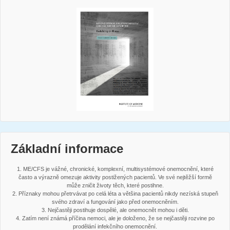
Základní informace
1. ME/CFS je vážné, chronické, komplexní, multisystémové onemocnění, které
často a výrazně omezuje aktivity postižených pacientů. Ve své nejtěžší formě
může zničit životy těch, které postihne.
2. Příznaky mohou přetrvávat po celá léta a většina pacientů nikdy nezíská stupeň
svého zdraví a fungování jako před onemocněním.
3. Nejčastěji postihuje dospělé, ale onemocnět mohou i děti.
4. Zatím není známá příčina nemoci, ale je doloženo, že se nejčastěji rozvine po
prodělání infekčního onemocnění.