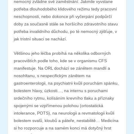
nemocný zvládne své zaměstnání. Jakmile vyvstane
potřeba dlouhodobého klidového režimu tedy pracovní
neschopnosti, nebo dokonce při vyčerpání podpůrčí
doby za současně stále se horšícího zdravotního stavu
potřeba invalidního důchodu, po té nemocný zjišťuje, v
jak tristní situaci se nachází.
Většinou jeho léčba probíhá na několika odborných
pracovištích podle toho, kde se v organismu CFS
manifestuje. Na ORL dochází se zánětem mandlí a
nosohltanu, s nespecifickým zánětem na
gastroenterologii, na psychiatrii kvůli poruchám spánku,
bolestem hlavy, úzkosti…, na internu s poruchami
srdečního rytmu, kolísáním krevního tlaku a příznaky
spojenými se vzpřímenou polohou (ortostatická
intolerance, POTS), na neurologii a revmatologii kvůli
bolestem svalů, kloubů a páteře, nestabilitě… Medicína
si ho rozporcuje a na samém konci má dotyčný hrst