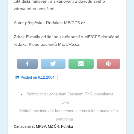
cítit diskriminovaní a šikanovaní z důvodu svého
zdravotního postižení.
Autor příspěvku: Redakce ME/CFS.cz
Zdroj: E-maily od lidí se zkušeností s ME/CFS doručené
redakci Klubu pacientů ME/CFS.cz.
Posted on
6.12.2004
‹
Rozhovor s Leonardem Jasonem PhD.-prevalence
CFS
Sedmá mezinárodní konference o chronickém únavovém
syndromu
›
Označeno s:
MPSV
,
MZ ČR
,
Politika