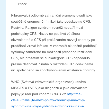
citace.
Fibromyalgii odborné zahraniční prameny uvádí jako
souběžné onemocnění, nikoli jako podskupinu CFS.
Postviral Fatigue syndrom rovněž nepatří mezi
podskupiny CFS. Název se používá většinou
ekvivalentně s CFS při prokázaném rozvoji choroby po
prodělání virové infekce. V zahraničí skutečně probíhají
výzkumy zaměřené na možnosti přesného roztřídění
CFS, ale prozatím se subkategorie CFS nepodařilo
přesně definovat. Snaha o roztřídění CFS však nemá
nic společného se zpochybňováním existence choroby.
WHO (Světová zdravotnická organizace) uznává
ME/CFS a PVFS jako diagnózu a jako ekvivalentní
pojmy je řadí pod kódem G 93.3 viz
http://me-
cfs.eu/rozlisujte-mezi-pojmy-chronicky-unavovy-
syndrom-unavovy-syndrom-a-chronicka-unava/