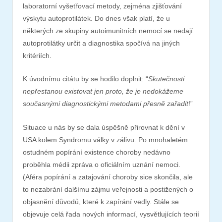
laboratorní vyšetřovací metody, zejména zjišťování
výskytu autoprotilátek. Do dnes však platí, že u
některých ze skupiny autoimunitních nemocí se nedají
autoprotilátky určit a diagnostika spočívá na jiných
kritériích.
K úvodnímu citátu by se hodilo doplnit: “
Skutečnosti
nepřestanou existovat jen proto, že je nedokážeme
současnými diagnostickými metodami přesně zařadit
!”
Situace u nás by se dala úspěšně přirovnat k dění v
USA kolem Syndromu války v zálivu. Po mnohaletém
ostudném popírání existence choroby nedávno
proběhla médii zpráva o oficiálním uznání nemoci.
(Aféra popírání a zatajování choroby sice skončila, ale
to nezabrání dalšímu zájmu veřejnosti a postižených o
objasnění důvodů, které k zapírání vedly. Stále se
objevuje celá řada nových informací, vysvětlujících teorií