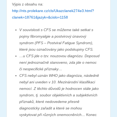
Výpis z obsahu na:
http://nts.prolekare.cz/cls/Ukazclanek274e3.html?
clanek=18761&jazyk=&cislo=1158
V souvislosti s CFS se můžeme také setkat s
pojmy fibromyalgie a postvirový únavový
syndrom (PFS – Postviral Fatigue Syndrom),
které jsou označovány jako podskupiny CFS.
…u CFS jde o tzv. nouzovou diagnózu. Doposud
není jednoznačně stanoveno, zda jde o nemoc
či nespecifické příznaky…
CFS nebyl uznán WHO jako diagnóza, následně
nebyl ani uveden v 10. Mezinárodní klasifikaci
nemocí. Z těchto důvodů je hodnocen stále jako
syndrom, tj. soubor objektivních a subjektivních
příznaků, které nedovedeme přesně
diagnosticky zařadit a které se mohou
vyskytovat při různých onemocněních…
Konec