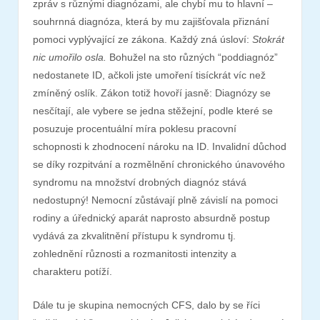
zpráv s různými diagnózami, ale chybí mu to hlavní –
souhrnná diagnóza, která by mu zajišťovala přiznání
pomoci vyplývající ze zákona. Každý zná úsloví:
Stokrát
nic umořilo osla.
Bohužel na sto různých “poddiagnóz”
nedostanete ID, ačkoli jste umoření tisíckrát víc než
zmíněný oslík. Zákon totiž hovoří jasně: Diagnózy se
nesčítají, ale vybere se jedna stěžejní, podle které se
posuzuje procentuální míra poklesu pracovní
schopnosti k zhodnocení nároku na ID. Invalidní důchod
se díky rozpitvání a rozmělnění chronického únavového
syndromu na množství drobných diagnóz stává
nedostupný! Nemocní zůstávají plně závislí na pomoci
rodiny a úřednický aparát naprosto absurdně postup
vydává za zkvalitnění přístupu k syndromu tj.
zohlednění různosti a rozmanitosti intenzity a
charakteru potíží.
Dále tu je skupina nemocných CFS, dalo by se říci