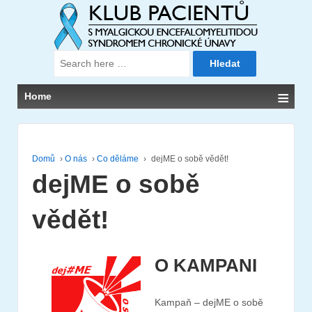
Search
for:
≡
Home
Domů
›
O nás
›
Co děláme
›
dejME o sobě vědět!
dejME o sobě
vědět!
O KAMPANI
Kampaň – dejME o sobě