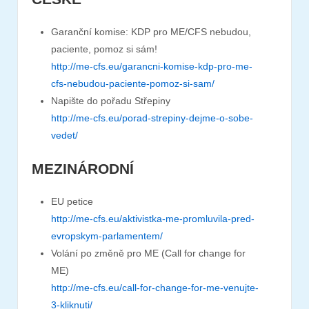
Garanční komise: KDP pro ME/CFS nebudou,
paciente, pomoz si sám!
http://me-cfs.eu/garancni-komise-kdp-pro-me-
cfs-nebudou-paciente-pomoz-si-sam/
Napište do pořadu Střepiny
http://me-cfs.eu/porad-strepiny-dejme-o-sobe-
vedet/
MEZINÁRODNÍ
EU petice
http://me-cfs.eu/aktivistka-me-promluvila-pred-
evropskym-parlamentem/
Volání po změně pro ME (Call for change for
ME)
http://me-cfs.eu/call-for-change-for-me-venujte-
3-kliknuti/