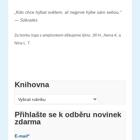
„Kdo chce hýbat světem, ať nejprve hýbe sám sebou.“
— Sókratés
Za tvorbu loga s amplionkem děkujeme týmu: Jiří H., Alena K. a
Nina L. T.
Knihovna
Knihovna
Přihlašte se k odběru novinek
zdarma
E-mail*