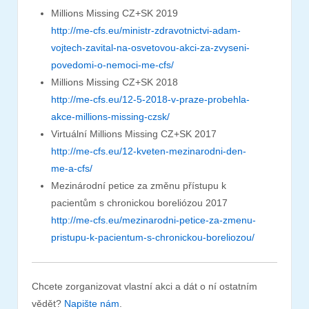
Millions Missing CZ+SK 2019
http://me-cfs.eu/ministr-zdravotnictvi-adam-
vojtech-zavital-na-osvetovou-akci-za-zvyseni-
povedomi-o-nemoci-me-cfs/
Millions Missing CZ+SK 2018
http://me-cfs.eu/12-5-2018-v-praze-probehla-
akce-millions-missing-czsk/
Virtuální Millions Missing CZ+SK 2017
http://me-cfs.eu/12-kveten-mezinarodni-den-
me-a-cfs/
Mezinárodní petice za změnu přístupu k
pacientům s chronickou boreliózou 2017
http://me-cfs.eu/mezinarodni-petice-za-zmenu-
pristupu-k-pacientum-s-chronickou-boreliozou/
Chcete zorganizovat vlastní akci a dát o ní ostatním
vědět?
Napište nám
.