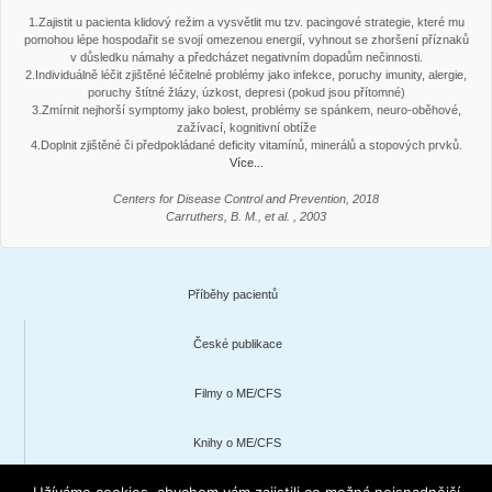
1.Zajistit u pacienta klidový režim a vysvětlit mu tzv. pacingové strategie, které mu
pomohou lépe hospodařit se svojí omezenou energií, vyhnout se zhoršení příznaků
v důsledku námahy a předcházet negativním dopadům nečinnosti.
2.Individuálně léčit zjištěné léčitelné problémy jako infekce, poruchy imunity, alergie,
poruchy štítné žlázy, úzkost, depresi (pokud jsou přítomné)
3.Zmírnit nejhorší symptomy jako bolest, problémy se spánkem, neuro-oběhové,
zažívací, kognitivní obtíže
4.Doplnit zjištěné či předpokládané deficity vitamínů, minerálů a stopových prvků.
Více...
Centers for Disease Control and Prevention, 2018
Carruthers, B. M., et al. , 2003
Příběhy pacientů
České publikace
Filmy o ME/CFS
Knihy o ME/CFS