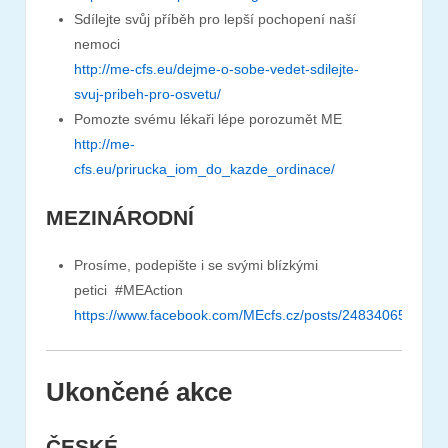
Sdílejte svůj příběh pro lepší pochopení naší
nemoci
http://me-cfs.eu/dejme-o-sobe-vedet-sdilejte-
svuj-pribeh-pro-osvetu/
Pomozte svému lékaři lépe porozumět ME
http://me-
cfs.eu/prirucka_iom_do_kazde_ordinace/
MEZINÁRODNÍ
Prosíme, podepište i se svými blízkými
petici
#
MEAction
https://www.facebook.com/MEcfs.cz/posts/248340651842
Ukončené akce
ČESKÉ