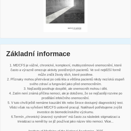
Základní informace
1. ME/CFS je vážné, chronické, komplexní, multisystémové onemocnění, které
často a výrazně omezuje aktivity postižených pacientů. Ve své nejtěžší formě
může zničit životy těch, které postihne.
2. Příznaky mohou přetrvávat po celá léta a většina pacientů nikdy nezíská stupeň
svého zdraví a fungování jako před onemocněním.
3. Nejčastěji postihuje dospělé, ale onemocnět mohou i děti.
4. Zatím není známá příčina nemoci, ale je doloženo, že se nejčastěji rozvine po
prodělání infekčního onemocnění.
5. V tuto chvíli ještě nemáme kauzální lék nebo široce dostupný diagnostický test.
Vědci však na vyřešení ME/CFS usilovně pracují. Naléhavě potřebujeme zvýšit
investice do biomedicínského výzkumu.
6.Termín „chronický únavový syndrom“ má často za následek stigmatizaci a
trivializaci a neměl by se již používat jako název této nemoci.
Více...