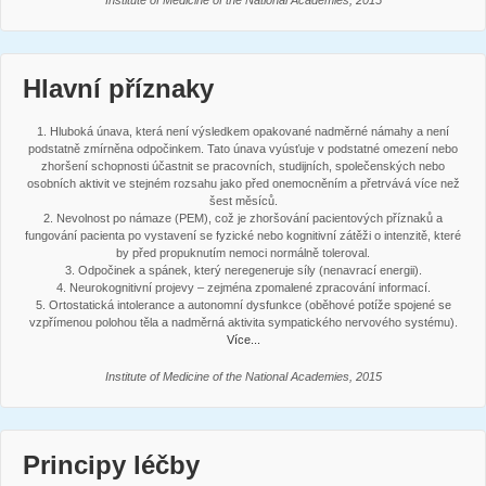
Institute of Medicine of the National Academies, 2015
Hlavní příznaky
1. Hluboká únava, která není výsledkem opakované nadměrné námahy a není
podstatně zmírněna odpočinkem. Tato únava vyúsťuje v podstatné omezení nebo
zhoršení schopnosti účastnit se pracovních, studijních, společenských nebo
osobních aktivit ve stejném rozsahu jako před onemocněním a přetrvává více než
šest měsíců.
2. Nevolnost po námaze (PEM), což je zhoršování pacientových příznaků a
fungování pacienta po vystavení se fyzické nebo kognitivní zátěži o intenzitě, které
by před propuknutím nemoci normálně toleroval.
3. Odpočinek a spánek, který neregeneruje síly (nenavrací energii).
4. Neurokognitivní projevy – zejména zpomalené zpracování informací.
5. Ortostatická intolerance a autonomní dysfunkce (oběhové potíže spojené se
vzpřímenou polohou těla a nadměrná aktivita sympatického nervového systému).
Více...
Institute of Medicine of the National Academies, 2015
Principy léčby