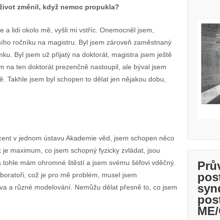
 život změnil, když nemoc propukla?
e a lidi okolo mě, vyšli mi vstříc. Onemocněl jsem,
ního ročníku na magistru. Byl jsem zároveň zaměstnaný
mku. Byl jsem už přijatý na doktorát, magistra jsem ještě
 na ten doktorát prezenčně nastoupil, ale býval jsem
ě. Takhle jsem byl schopen to dělat jen nějakou dobu,
ent v jednom ústavu Akademie věd, jsem schopen něco
 je maximum, co jsem schopný fyzicky zvládat, jsou
a tohle mám ohromné štěstí a jsem svému šéfovi vděčný.
Prů
pos
aboratoři, což je pro mě problém, musel jsem
syn
ova a různé modelování. Nemůžu dělat přesně to, co jsem
pos
ME/