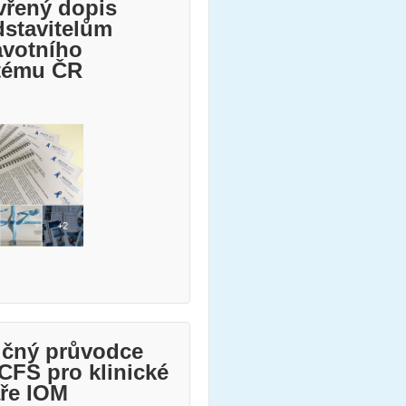
vřený dopis
dstavitelům
avotního
tému ČR
učný průvodce
CFS pro klinické
aře IOM