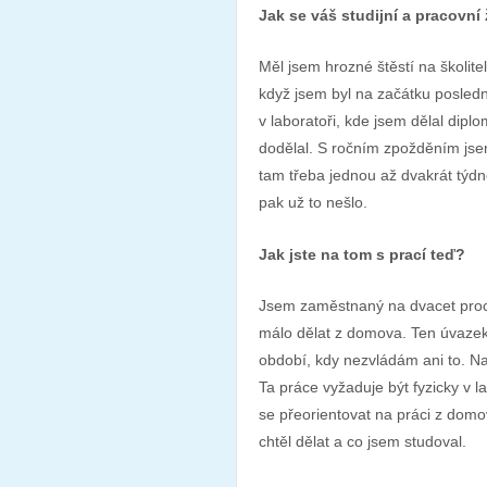
Jak se váš studijní a pracovní
Měl jsem hrozné štěstí na školitel
když jsem byl na začátku posled
v laboratoři, kde jsem dělal diplo
dodělal. S ročním zpožděním jsem
tam třeba jednou až dvakrát týdn
pak už to nešlo.
Jak jste na tom s prací teď?
Jsem zaměstnaný na dvacet proc
málo dělat z domova. Ten úvazek
období, kdy nezvládám ani to. N
Ta práce vyžaduje být fyzicky v l
se přeorientovat na práci z dom
chtěl dělat a co jsem studoval.