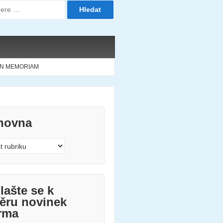
IN MEMORIAM
hovna
vna
lašte se k
ěru novinek
rma