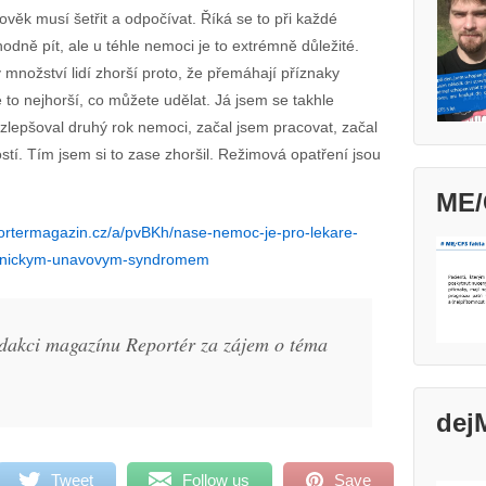
lověk musí šetřit a odpočívat. Říká se to při každé
odně pít, ale u téhle nemoci je to extrémně důležité.
 množství lidí zhorší proto, že přemáhají příznaky
e to nejhorší, co můžete udělat. Já jsem se takhle
 zlepšoval druhý rok nemoci, začal jsem pracovat, začal
ostí. Tím jsem si to zase zhoršil. Režimová opatření jsou
ME/
portermagazin.cz/a/pvBKh/nase-nemoc-je-pro-lekare-
hronickym-unavovym-syndromem
dakci magazínu Reportér za zájem o téma
dej
Tweet
Follow us
Save