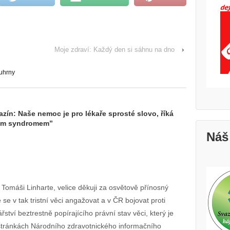
Moje zdraví: Každý den si sáhnu na dno
›
uhrny
zín: Naše nemoc je pro lékaře sprosté slovo, říká
vým syndromem
”
Náš
omáši Linharte, velice děkuji za osvětově přínosný
 se v tak tristní věci angažovat a v ČR bojovat proti
tví beztrestně popírajícího právní stav věci, který je
 stránkách Národního zdravotnického informačního