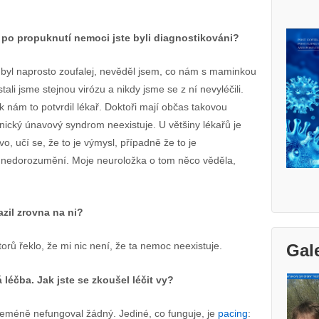
po propuknutí nemoci jste byli diagnostikováni?
em byl naprosto zoufalej, nevěděl jsem, co nám s maminkou
ali jsme stejnou virózu a nikdy jsme se z ní nevyléčili.
pak nám to potvrdil lékař. Doktoři mají občas takovou
ronický únavový syndrom neexistuje. U většiny lékařů je
o, učí se, že to je výmysl, případně že to je
 nedorozumění. Moje neuroložka o tom něco věděla,
razil zrovna na ni?
orů řeklo, že mi nic není, že ta nemoc neexistuje.
Gal
éčba. Jak jste se zkoušel léčit vy?
víceméně nefungoval žádný. Jediné, co funguje, je
pacing
: