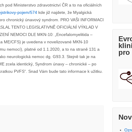
ch pod Ministerstvo zdravotnictví ČR a to na oficiálních
ejstrikovy-pojem/574
kde již najdete, že Myalgická
ev pro chronický únavový syndrom. PRO VAŠI INFORMACI
ASLAL TENTO LEGISLATIVNĚ OFICIÁLNÍ VÝKLAD V
Í NEMOCI DLE MKN-10: „Encefalomyelitida –
Evr
na ME/CFS) je uvedena v novelizované MKN-10
klin
nemocí), platné od 1.1.2020, a to na straně 131 a
pro
ako neurologická nemoc dg. G93.3. Stejně tak je na
E zcela identický, Syndrom únavy – chronické – po
kratkou PVFS“. Snad Vám bude tato informace k užitku.
Nov
Ozn