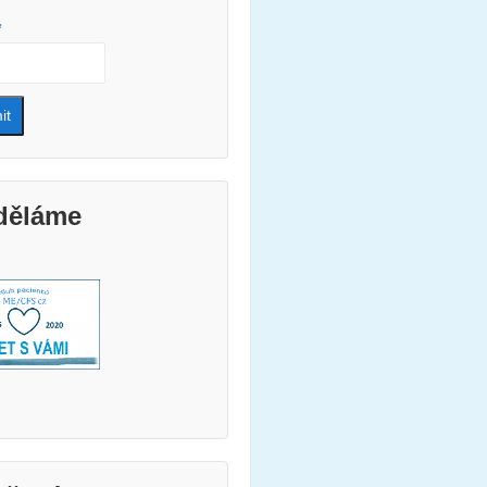
*
děláme