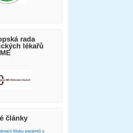
opská rada
ických lékařů
 ME
é články
ámení Klubu pacientů s