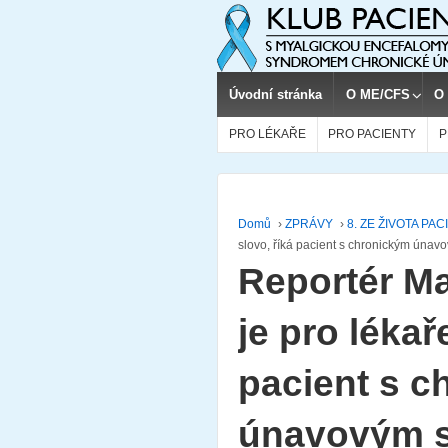
Úvodní stránka
O ME/CFS
O
PRO LÉKAŘE
PRO PACIENTY
P
Domů
›
ZPRÁVY
›
8. ZE ŽIVOTA PA
slovo, říká pacient s chronickým ún
Reportér M
je pro lékař
pacient s 
únavovým 