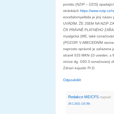
portálu (NZIP – ÚZIS) spadající
stránkách
https://www.nzip.cz/r
encefalomyelitida je jiný náz
UVÁDÍM, ŽE JSEM NA NZIP Z
ČR PRÁVNĚ PLATNÉHO ZAŘAZEN
myalgická (ME, také označová
(POZOR! V ABECEDNÍM seznamu 
naprosto správně je zařazena j
straně 533 MKN-10 uveden, s M
viróze dg. G93.3 označovaný z
Zdraví exjustic Pr.D.
Odpovědět
Redakce ME/CFS
napsal:
29.1.2021 (15:39)