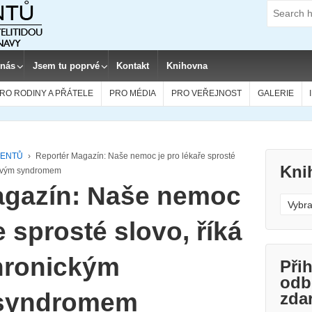
Search
for:
 nás
Jsem tu poprvé
Kontakt
Knihovna
RO RODINY A PŘÁTELE
PRO MÉDIA
PRO VEŘEJNOST
GALERIE
CIENTŮ
›
Reportér Magazín: Naše nemoc je pro lékaře sprosté
Kni
avovým syndromem
agazín: Naše nemoc
Kniho
e sprosté slovo, říká
chronickým
Přih
odb
syndromem
zda