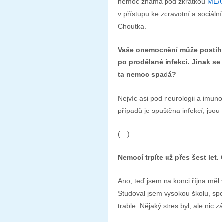
nemoc známá pod zkratkou
ME/
v přístupu ke zdravotní a sociál
Choutka.
Vaše onemocnění může postihova
po prodělané infekci. Jinak se
ta nemoc spadá?
Nejvíc asi pod neurologii a imunol
případů je spuštěna infekcí, jso
(…)
Nemocí trpíte už přes šest let. 
Ano, teď jsem na konci října měl 
Studoval jsem vysokou školu, spo
trable. Nějaký stres byl, ale nic 