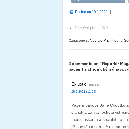
Posted on
19.1.2021
‹
Vánoční přání 2020
Označeno s:
Média o ME
,
Příběhy
,
So
2 comments on “
Reportér Maga
pacient s chronickým únavo
Exjustic
napsal:
29.1.2021 (12:08)
Vážení pánové Jane Choutko a T
článek a za vaši ochotu vstřícně
medicínskému a sociálnímu tmářs
již popsán a veřejně uznán na