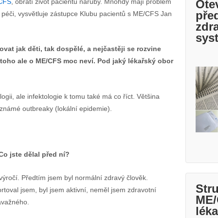
Ote
CFS
, obrátí život pacientů naruby. Mnohdy mají problém
pře
ní péči, vysvětluje zástupce Klubu pacientů s ME/CFS Jan
zdr
sys
t jak děti, tak dospělé, a nejčastěji se rozvine
 toho ale o ME/CFS moc neví. Pod jaký lékařský obor
ogii, ale infektologie k tomu také má co říct. Většina
u známé outbreaky (lokální epidemie).
Co jste dělal před ní?
výročí. Předtím jsem byl normální zdravý člověk.
Str
rtoval jsem, byl jsem aktivní, neměl jsem zdravotní
ME/
závažného.
lék