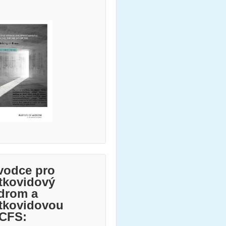
vodce pro
tkovidový
drom a
tkovidovou
CFS: