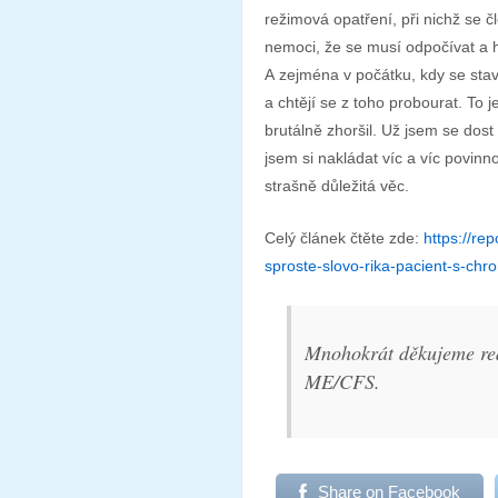
režimová opatření, při nichž se č
nemoci, že se musí odpočívat a h
A zejména v počátku, kdy se stav
a chtějí se z toho probourat. To j
brutálně zhoršil. Už jsem se dost
jsem si nakládat víc a víc povinn
strašně důležitá věc.
Celý článek čtěte zde:
https://re
sproste-slovo-rika-pacient-s-c
Mnohokrát děkujeme re
ME/CFS.
Share on Facebook