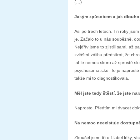
(…)
Jakým způsobem a jak dlouho 
Asi po třech letech. Tři roky js
je. Začalo to u nás souběžně, dost
Nejdřív jsme to zjistili sami, až 
zvláštní zálibu předstírat, že ch
tahle nemoc skoro až sprosté slov
psychosomatické. To je naprosté
takže mi to diagnostikovala.
Měl jste tedy štěstí, že jste na
Naprosto. Předtím mi dvacet dokt
Na nemoc neexistuje dostupná l
Zkoušel jsem tři off-label léky, 