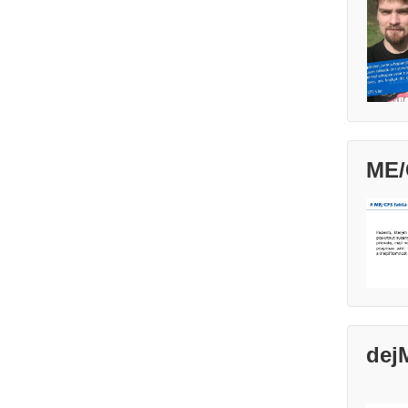
ME/
dej