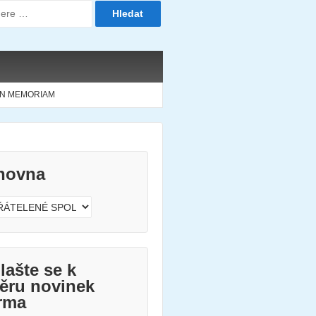
IN MEMORIAM
hovna
vna
lašte se k
ěru novinek
rma