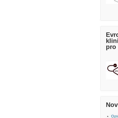
Evr
klin
pro
Nov
Ozn