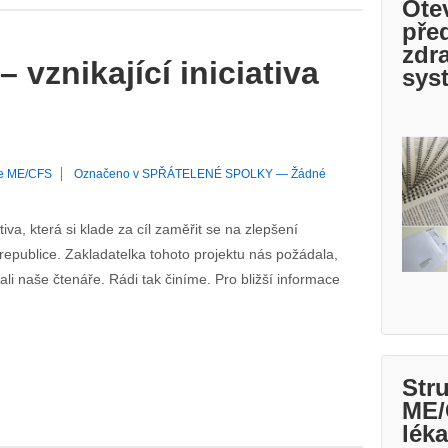
Ote
pře
zdr
 vznikající iniciativa
sys
e ME/CFS
Označeno v
SPŘÁTELENÉ SPOLKY
—
Žádné
iva, která si klade za cíl zaměřit se na zlepšení
republice. Zakladatelka tohoto projektu nás požádala,
li naše čtenáře. Rádi tak činíme. Pro bližší informace
Str
ME/
lék