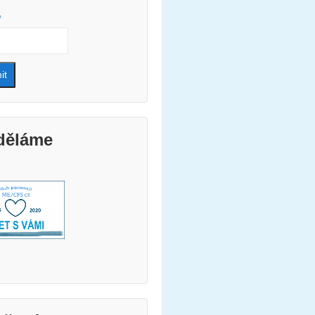
*
děláme