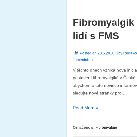
Fibromyalgik –
lidí s FMS
Posted on
28.6.2010
by
Redakc
komentáře ↓
V těchto dnech vzniká nová iniciat
postavení fibromyalgiků v České 
abychom o této novince informova
sledujte nové stránky pro …
Fibromyalgik
Read More »
–
vznikající
Označeno s:
Fibromyalgie
iniciativa