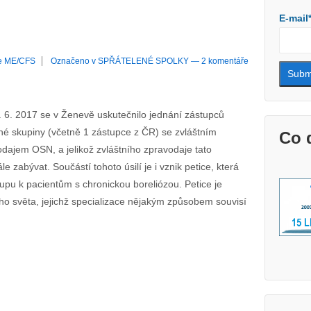
E-mail
e ME/CFS
Označeno v
SPŘÁTELENÉ SPOLKY
—
2 komentáře
 6. 2017 se v Ženevě uskutečnilo jednání zástupců
é skupiny (včetně 1 zástupce z ČR) se zvláštním
Co 
dajem OSN, a jelikož zvláštního zpravodaje tato
le zabývat. Součástí tohoto úsilí je i vznik petice, která
pu k pacientům s chronickou boreliózou. Petice je
o světa, jejichž specializace nějakým způsobem souvisí