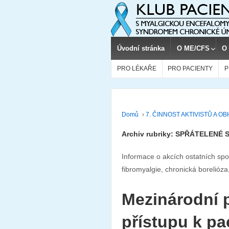
Úvodní stránka
O ME/CFS
O
PRO LÉKAŘE
PRO PACIENTY
P
Domů
›
7. ČINNOST AKTIVISTŮ A O
Archiv rubriky: SPŘÁTELENÉ
Informace o akcích ostatních sp
fibromyalgie, chronická borelióz
Mezinárodní 
přístupu k p