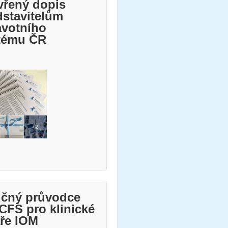
vřený dopis
dstavitelům
avotního
tému ČR
učný průvodce
CFS pro klinické
aře IOM