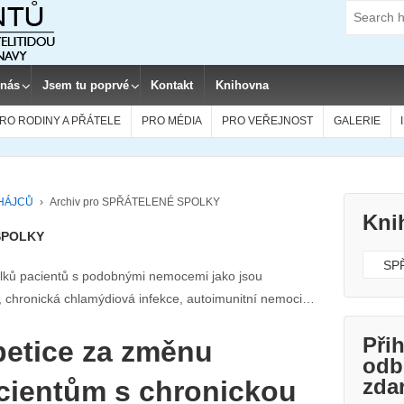
Search
for:
 nás
Jsem tu poprvé
Kontakt
Knihovna
RO RODINY A PŘÁTELE
PRO MÉDIA
PRO VEŘEJNOST
GALERIE
BHÁJCŮ
›
Archiv pro SPŘÁTELENÉ SPOLKY
Kni
 SPOLKY
Kniho
olků pacientů s podobnými nemocemi jako jsou
a, chronická chlamýdiová infekce, autoimunitní nemoci…
Přih
petice za změnu
odb
zda
acientům s chronickou