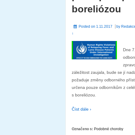
boreliózou
Posted on
1.11.2017
by
Redakc
↓
Dne 7.
odborn
zpravo
záležitost zaujala, bude se jí nadá
požaduje změny odborného přístu
určena pouze odborníkům z celéh
s boreliózou.
Číst dále ›
Označeno s:
Podobné choroby