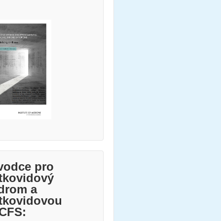
vodce pro
tkovidový
drom a
tkovidovou
CFS: